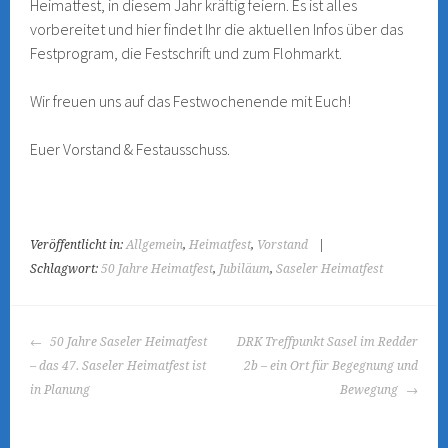
Heimatfest, in diesem Jahr kräftig feiern. Es ist alles
vorbereitet und hier findet Ihr die aktuellen Infos über das
Festprogram, die Festschrift und zum Flohmarkt.
Wir freuen uns auf das Festwochenende mit Euch!
Euer Vorstand & Festausschuss.
Veröffentlicht in:
Allgemein
,
Heimatfest
,
Vorstand
|
Schlagwort:
50 Jahre Heimatfest
,
Jubiläum
,
Saseler Heimatfest
BEITRAGS-
50 Jahre Saseler Heimatfest
DRK Treffpunkt Sasel im Redder
NAVIGATION
– das 47. Saseler Heimatfest ist
2b – ein Ort für Begegnung und
in Planung
Bewegung