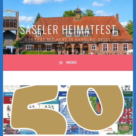
Springe
zum
Inhalt
SASELER HEIMATFEST
DAS FEST MIT HERZ IN HAMBURG-SASEL
MENÜ