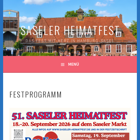
Springe
zum
Inhalt
SASELER HEIMATFEST
DAS FEST MIT HERZ IN HAMBURG-SASEL
MENÜ
FESTPROGRAMM