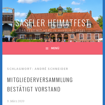
Springe
zum
Inhalt
SASELER HEIMATFEST
DAS FEST MIT HERZ IN HAMBURG-SASEL
MENÜ
SCHLAGWORT:
ANDRÉ SCHNEIDER
MITGLIEDERVERSAMMLUNG
BESTÄTIGT VORSTAND
9. März 2020