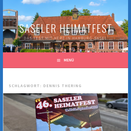
Springe
zum
Inhalt
SASELER HEIMATFEST
DAS FEST MIT HERZ IN HAMBURG-SASEL
MENÜ
SCHLAGWORT:
DENNIS THERING