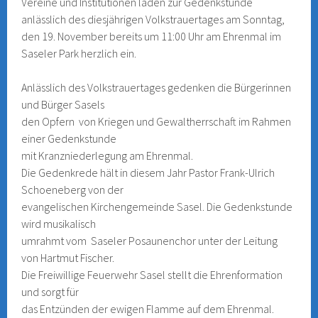
Vereine und Institutionen laden zur Gedenkstunde
anlässlich des diesjährigen Volkstrauertages am Sonntag,
den 19. November bereits um 11:00 Uhr am Ehrenmal im
Saseler Park herzlich ein.
Anlässlich des Volkstrauertages gedenken die Bürgerinnen
und Bürger Sasels
den Opfern von Kriegen und Gewaltherrschaft im Rahmen
einer Gedenkstunde
mit Kranzniederlegung am Ehrenmal.
Die Gedenkrede hält in diesem Jahr Pastor Frank-Ulrich
Schoeneberg von der
evangelischen Kirchengemeinde Sasel. Die Gedenkstunde
wird musikalisch
umrahmt vom Saseler Posaunenchor unter der Leitung
von Hartmut Fischer.
Die Freiwillige Feuerwehr Sasel stellt die Ehrenformation
und sorgt für
das Entzünden der ewigen Flamme auf dem Ehrenmal.