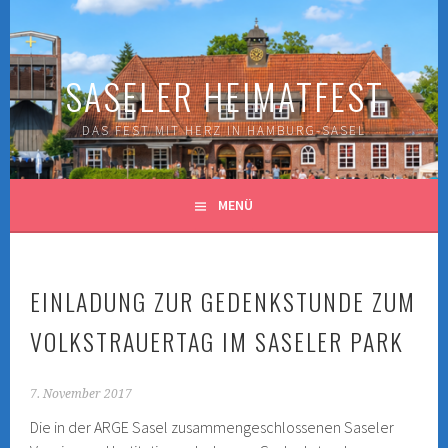
Springe
zum
Inhalt
SASELER HEIMATFEST
DAS FEST MIT HERZ IN HAMBURG-SASEL
MENÜ
EINLADUNG ZUR GEDENKSTUNDE ZUM
VOLKSTRAUERTAG IM SASELER PARK
7. November 2017
Die in der ARGE Sasel zusammengeschlossenen Saseler