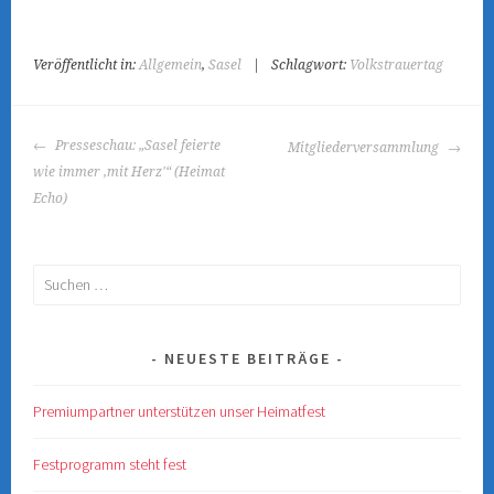
Veröffentlicht in:
Allgemein
,
Sasel
|
Schlagwort:
Volkstrauertag
BEITRAGS-
Presseschau: „Sasel feierte
Mitgliederversammlung
NAVIGATION
wie immer ‚mit Herz'“ (Heimat
Echo)
Suchen
nach:
NEUESTE BEITRÄGE
Premiumpartner unterstützen unser Heimatfest
Festprogramm steht fest