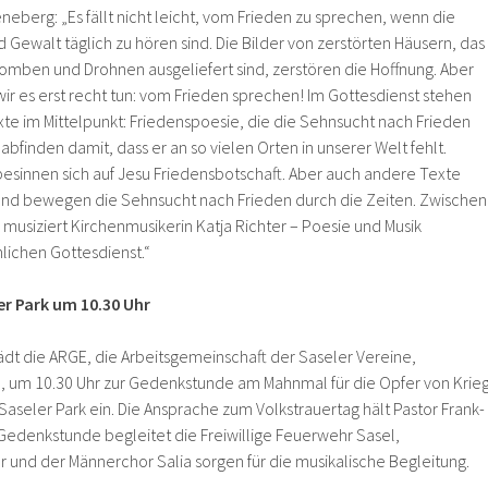
neberg: „Es fällt nicht leicht, vom Frieden zu sprechen, wenn die
 Gewalt täglich zu hören sind. Die Bilder von zerstörten Häusern, das
omben und Drohnen ausgeliefert sind, zerstören die Hoffnung. Aber
r es erst recht tun: vom Frieden sprechen! Im Gottesdienst stehen
xte im Mittelpunkt: Friedenspoesie, die die Sehnsucht nach Frieden
t abfinden damit, dass er an so vielen Orten in unserer Welt fehlt.
 besinnen sich auf Jesu Friedensbotschaft. Aber auch andere Texte
nd bewegen die Sehnsucht nach Frieden durch die Zeiten. Zwischen
usiziert Kirchenmusikerin Katja Richter – Poesie und Musik
lichen Gottesdienst.“
r Park um 10.30 Uhr
dt die ARGE, die Arbeitsgemeinschaft der Saseler Vereine,
en, um 10.30 Uhr zur Gedenkstunde am Mahnmal für die Opfer von Krie
aseler Park ein. Die Ansprache zum Volkstrauertag hält Pastor Frank-
Gedenkstunde begleitet die Freiwillige Feuerwehr Sasel,
und der Männerchor Salia sorgen für die musikalische Begleitung.