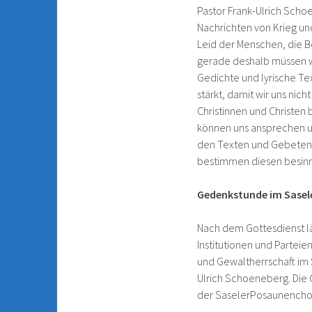
Pastor Frank-Ulrich Schoe
Nachrichten von Krieg und
Leid der Menschen, die B
gerade deshalb müssen wi
Gedichte und lyrische Te
stärkt, damit wir uns nich
Christinnen und Christen
können uns ansprechen u
den Texten und Gebeten m
bestimmen diesen besinn
Gedenkstunde im Sasele
Nach dem Gottesdienst lä
Institutionen und Partei
und Gewaltherrschaft im S
Ulrich Schoeneberg. Die 
der SaselerPosaunenchor 