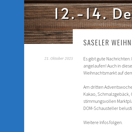
SASELER WEIH
Es gibt gute Nachrichten:
21. Oktober 2025
angelaufen! Auch in diese
Weihnachtsmarkt auf dem 
Am dritten Adventswochen
Kakao, Schmalzgebäck, C
stimmungsvollen Marktpla
DOM-Schausteller belusti
Weitere Infos folgen.