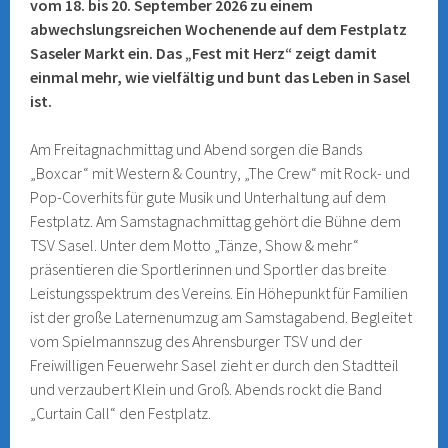
vom 18. bis 20. September 2026 zu einem
abwechslungsreichen Wochenende auf dem Festplatz
Saseler Markt ein. Das „Fest mit Herz“ zeigt damit
einmal mehr, wie vielfältig und bunt das Leben in Sasel
ist.
Am Freitagnachmittag und Abend sorgen die Bands
„Boxcar“ mit Western & Country, „The Crew“ mit Rock- und
Pop-Coverhits für gute Musik und Unterhaltung auf dem
Festplatz. Am Samstagnachmittag gehört die Bühne dem
TSV Sasel. Unter dem Motto „Tänze, Show & mehr“
präsentieren die Sportlerinnen und Sportler das breite
Leistungsspektrum des Vereins. Ein Höhepunkt für Familien
ist der große Laternenumzug am Samstagabend. Begleitet
vom Spielmannszug des Ahrensburger TSV und der
Freiwilligen Feuerwehr Sasel zieht er durch den Stadtteil
und verzaubert Klein und Groß. Abends rockt die Band
„Curtain Call“ den Festplatz.