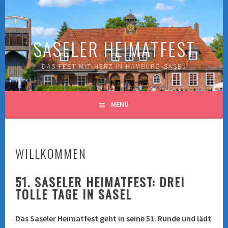
Springe
zum
Inhalt
SASELER HEIMATFEST
DAS FEST MIT HERZ IN HAMBURG-SASEL
MENÜ
WILLKOMMEN
51. SASELER HEIMATFEST: DREI
TOLLE TAGE IN SASEL
Das Saseler Heimatfest geht in seine 51. Runde und lädt