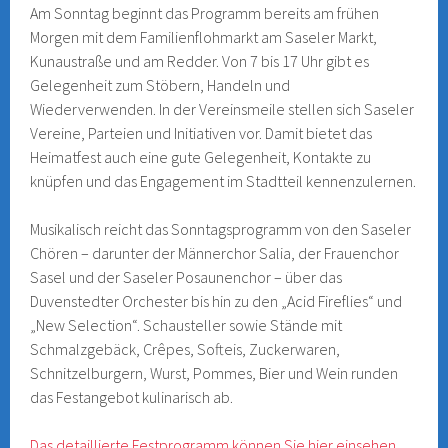
Am Sonntag beginnt das Programm bereits am frühen
Morgen mit dem Familienflohmarkt am Saseler Markt,
Kunaustraße und am Redder. Von 7 bis 17 Uhr gibt es
Gelegenheit zum Stöbern, Handeln und
Wiederverwenden. In der Vereinsmeile stellen sich Saseler
Vereine, Parteien und Initiativen vor. Damit bietet das
Heimatfest auch eine gute Gelegenheit, Kontakte zu
knüpfen und das Engagement im Stadtteil kennenzulernen.
Musikalisch reicht das Sonntagsprogramm von den Saseler
Chören – darunter der Männerchor Salia, der Frauenchor
Sasel und der Saseler Posaunenchor – über das
Duvenstedter Orchester bis hin zu den „Acid Fireflies“ und
„New Selection“. Schausteller sowie Stände mit
Schmalzgebäck, Crêpes, Softeis, Zuckerwaren,
Schnitzelburgern, Wurst, Pommes, Bier und Wein runden
das Festangebot kulinarisch ab.
Das detaillierte Festprogramm können Sie hier einsehen
.