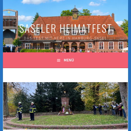
Springe
zum
Inhalt
SASELER HEIMATFEST
DAS FEST MIT HERZ IN HAMBURG-SASEL
MENÜ