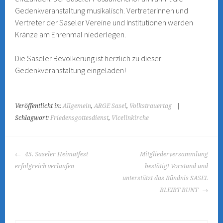
Gedenkveranstaltung musikalisch. Vertreterinnen und
Vertreter der Saseler Vereine und Institutionen werden
Kränze am Ehrenmal niederlegen.
Die Saseler Bevölkerung ist herzlich zu dieser
Gedenkveranstaltung eingeladen!
Veröffentlicht in:
Allgemein
,
ARGE Sasel
,
Volkstrauertag
|
Schlagwort:
Friedensgottesdienst
,
Vicelinkirche
BEITRAGS-
45. Saseler Heimatfest
Mitgliederversammlung
NAVIGATION
erfolgreich verlaufen
bestätigt Vorstand und
unterstützt das Bündnis SASEL
BLEIBT BUNT