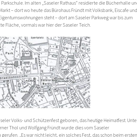
Parkschule. Im alten „Saseler Rathaus“ residierte die Bücherhalle u
rkt – dort wo heute das Bürohaus Fründt mit Volksbank, Eiscafe un
 Eigentumswohnungen steht – dort am Saseler Parkweg war bis zum
e Fläche, vormals war hier der Saseler Teich.
aseler Volks- und Schützenfest geboren, das heutige Heimatfest. Unte
rner Thol und Wolfgang Fründt wurde dies vom Saseler
gerufen. „Es war nicht leicht, ein solches Fest, das schon beim erste