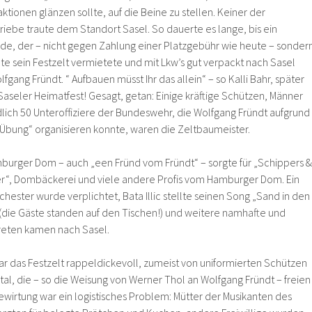
ktionen glänzen sollte, auf die Beine zu stellen. Keiner der
ebe traute dem Standort Sasel. So dauerte es lange, bis ein
de, der – nicht gegen Zahlung einer Platzgebühr wie heute – sonder
e sein Festzelt vermietete und mit Lkw’s gut verpackt nach Sasel
olfgang Fründt. “ Aufbauen müsst Ihr das allein“ – so Kalli Bahr, später
aseler Heimatfest! Gesagt, getan: Einige kräftige Schützen, Männer
dlich 50 Unteroffiziere der Bundeswehr, die Wolfgang Fründt aufgrund
 „Übung“ organisieren konnte, waren die Zeltbaumeister.
burger Dom – auch „een Fründ vom Fründt“ – sorgte für „Schippers &
er“, Dombäckerei und viele andere Profis vom Hamburger Dom. Ein
hester wurde verplichtet, Bata Illic stellte seinen Song „Sand in den
(die Gäste standen auf den Tischen!) und weitere namhafte und
reten kamen nach Sasel.
ar das Festzelt rappeldickevoll, zumeist von uniformierten Schützen
al, die – so die Weisung von Werner Thol an Wolfgang Fründt – freien
 Bewirtung war ein logistisches Problem: Mütter der Musikanten des