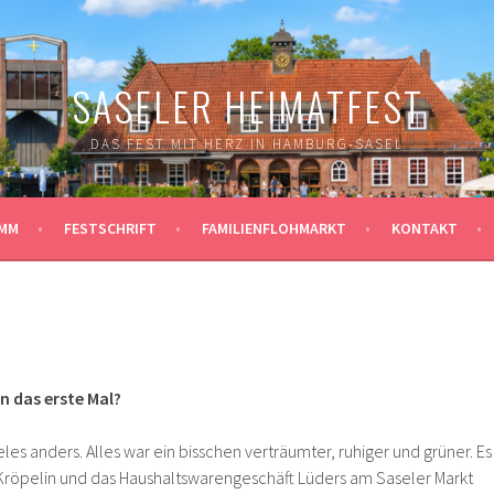
SASELER HEIMATFEST
DAS FEST MIT HERZ IN HAMBURG-SASEL
MM
FESTSCHRIFT
FAMILIENFLOHMARKT
KONTAKT
n das erste Mal?
eles anders. Alles war ein bisschen verträumter, ruhiger und grüner. Es
Kröpelin und das Haushaltswarengeschäft Lüders am Saseler Markt