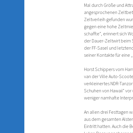
Mal durch Größe und Attra
angesprochenen Zeltbetri
Zeltverleih gefunden wur
gegen eine hohe Zeltmiet
schaffte“, erinnert sich W
der Dauer-Zeltwirt beim S
der FF-Sasel und letzten
seiner Kontakte für eine
Horst Schippers vom Ham
van der Ville Auto-Scoot
verkleinertes NDR-Tanzorc
Schuhen von Hawaii“ vor 
weniger namhafte Interp
An allen drei Festtagen w
aus dem gesamten Alstert
Eintritt hatten. Auch die