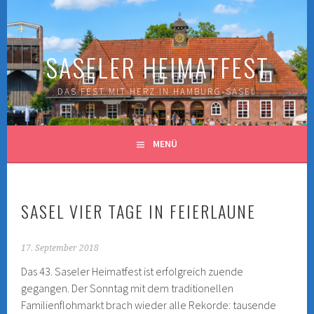
Springe
zum
Inhalt
SASELER HEIMATFEST
DAS FEST MIT HERZ IN HAMBURG-SASEL
MENÜ
SASEL VIER TAGE IN FEIERLAUNE
17. September 2018
Das 43. Saseler Heimatfest ist erfolgreich zuende
gegangen. Der Sonntag mit dem traditionellen
Familienflohmarkt brach wieder alle Rekorde: tausende