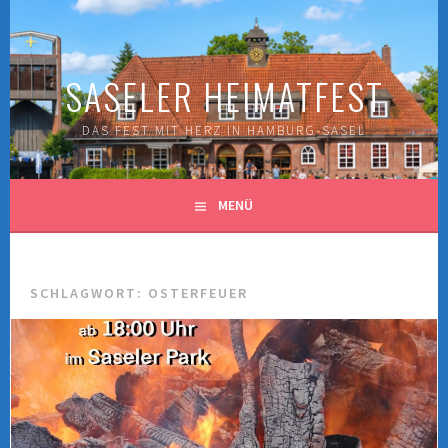
Springe
zum
Inhalt
SASELER HEIMATFEST
DAS FEST MIT HERZ IN HAMBURG-SASEL
MENÜ
SCHLAGWORT:
OSTERFEUER