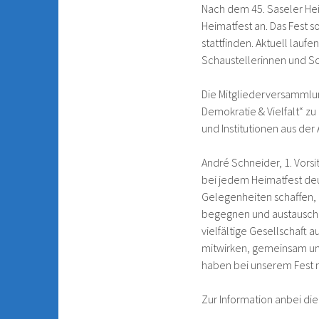
Nach dem 45. Saseler Heim
Heimatfest an. Das Fest 
stattfinden. Aktuell lau
Schaustellerinnen und Sc
Die Mitgliederversammlun
Demokratie & Vielfalt“ z
und Institutionen aus de
André Schneider, 1. Vorsit
bei jedem Heimatfest deutl
Gelegenheiten schaffen, 
begegnen und austausche
vielfältige Gesellschaft 
mitwirken, gemeinsam unse
haben bei unserem Fest n
Zur Information anbei di