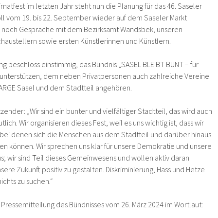
atfest im letzten Jahr steht nun die Planung für das 46. Saseler
soll vom 19. bis 22. September wieder auf dem Saseler Markt
fen noch Gespräche mit dem Bezirksamt Wandsbek, unseren
haustellern sowie ersten Künstlerinnen und Künstlern.
g beschloss einstimmig, das Bündnis „SASEL BLEIBT BUNT – für
u unterstützen, dem neben Privatpersonen auch zahlreiche Vereine
r ARGE Sasel und dem Stadtteil angehören.
zender: „Wir sind ein bunter und vielfältiger Stadtteil, das wird auch
ich. Wir organisieren dieses Fest, weil es uns wichtig ist, dass wir
bei denen sich die Menschen aus dem Stadtteil und darüber hinaus
n können. Wir sprechen uns klar für unsere Demokratie und unsere
aus; wir sind Teil dieses Gemeinwesens und wollen aktiv daran
re Zukunft positiv zu gestalten. Diskriminierung, Hass und Hetze
ichts zu suchen.“
e Pressemitteilung des Bündnisses vom 26. März 2024 im Wortlaut: