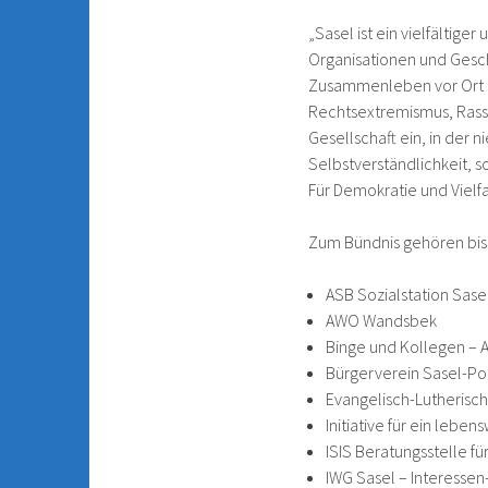
„Sasel ist ein vielfältige
Organisationen und Gesch
Zusammenleben vor Ort b
Rechtsextremismus, Rassis
Gesellschaft ein, in der 
Selbstverständlichkeit, s
Für Demokratie und Vielfa
Zum Bündnis gehören bis
ASB Sozialstation Sas
AWO Wandsbek
Binge und Kollegen – 
Bürgerverein Sasel-Pop
Evangelisch-Lutherisc
Initiative für ein lebe
ISIS Beratungsstelle f
IWG Sasel – Interesse