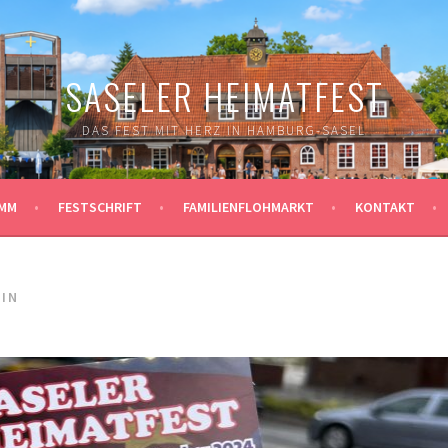
SASELER HEIMATFEST
DAS FEST MIT HERZ IN HAMBURG-SASEL
MM
FESTSCHRIFT
FAMILIENFLOHMARKT
KONTAKT
IN