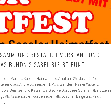
RSAMMLUNG BESTÄTIGT VORSTAND UND
AS BÜNDNIS SASEL BLEIBT BUNT
g des Vereins Saseler Heimatfest e.V. hat am 25. März 2024 den
tehend aus André Schneider (1. Vorsitzender), Rainer Wilke (2.
Klooß (Beisitzer und Kassenwart) sowie Dorothee Schmahl (Beisitzerin
igt. Als Kassenprüfer wurden ebenfalls Joachim Binge und Knut
hlt.