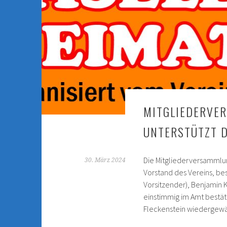
MITGLIEDERVE
UNTERSTÜTZT D
Die Mitgliederversammlun
30. März 2024
Vorstand des Vereins, bes
Vorsitzender), Benjamin 
einstimmig im Amt bestät
Fleckenstein wiedergewä