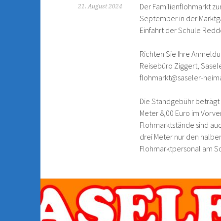
Der Familienflohmarkt zu
21. August 2024
September in der Marktga
Einfahrt der Schule Redder
Richten Sie Ihre Anmeldu
Reisebüro Ziggert, Sasel
flohmarkt@saseler-heima
Die Standgebühr beträgt f
Meter 8,00 Euro im Vorverk
Flohmarktstände sind auch
drei Meter nur den halbe
Flohmarktpersonal am So