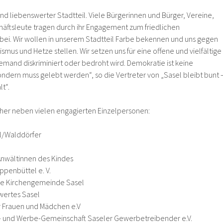
r und liebenswerter Stadtteil. Viele Bürgerinnen und Bürger, Vereine,
äftsleute tragen durch ihr Engagement zum friedlichen
ei. Wir wollen in unserem Stadtteil Farbe bekennen und uns gegen
mus und Hetze stellen. Wir setzen uns für eine offene und vielfältige
niemand diskriminiert oder bedroht wird. Demokratie ist keine
ondern muss gelebt werden“, so die Vertreter von „Sasel bleibt bunt 
lt“.
her neben vielen engagierten Einzelpersonen:
el/Walddörfer
Anwältinnen des Kindes
penbüttel e. V.
he Kirchengemeinde Sasel
nswertes Sasel
ür Frauen und Mädchen e.V
n- und Werbe-Gemeinschaft Saseler Gewerbetreibender e.V.