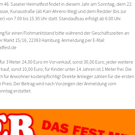
m 46. Saseler Heimatfest findet in diesem Jahr am Sonntag, dem 22.
sse, Kunaustraße (ab Karl-Ahrens-Weg) und dem Redder (bis zur
) von 7.00 bis 15.30 Uhr statt. Standaufbau erfolgt ab 6.00 Uhr.
ng für einen Flohmarktstand bitte während der Geschäftszeiten an:
er Markt 15/16, 22393 Hamburg. Anmeldung per E-Mail:
tfest.de
ür 3 Meter 24,00 Euro im Vorverkauf, sonst 30,00 Euro; jeder weitere
auf, sonst 10,00 Euro; für Kinder unter 14 Jahren ist 1 Meter frei. Die
 für Anwohner kostenpflichtig! Direkte Anlieger zahlen für die ersten
n Preis. Der Betrag wird nach Vorzeigen der Anmeldung vom
nntag erstattet.