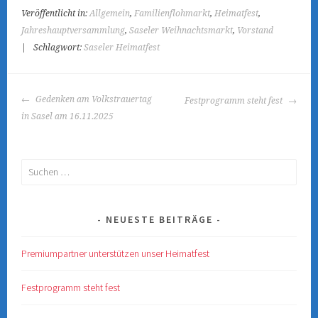
Veröffentlicht in:
Allgemein
,
Familienflohmarkt
,
Heimatfest
,
Jahreshauptversammlung
,
Saseler Weihnachtsmarkt
,
Vorstand
|
Schlagwort:
Saseler Heimatfest
BEITRAGS-
Gedenken am Volkstrauertag
Festprogramm steht fest
NAVIGATION
in Sasel am 16.11.2025
Suchen
nach:
NEUESTE BEITRÄGE
Premiumpartner unterstützen unser Heimatfest
Festprogramm steht fest