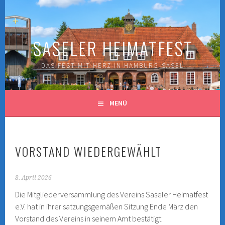
Springe
zum
Inhalt
SASELER HEIMATFEST
DAS FEST MIT HERZ IN HAMBURG-SASEL
MENÜ
VORSTAND WIEDERGEWÄHLT
8. April 2026
Die Mitgliederversammlung des Vereins Saseler Heimatfest
e.V. hat in ihrer satzungsgemäßen Sitzung Ende März den
Vorstand des Vereins in seinem Amt bestätigt.