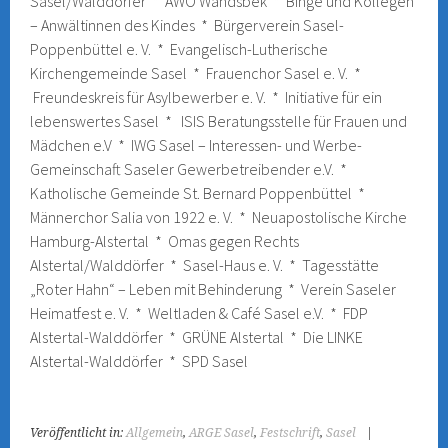
Sasel/Walddörfer * AWO Wandsbek * Binge und Kollegen
– Anwältinnen des Kindes * Bürgerverein Sasel-
Poppenbüttel e. V. * Evangelisch-Lutherische
Kirchengemeinde Sasel * Frauenchor Sasel e. V. *
Freundeskreis für Asylbewerber e. V. * Initiative für ein
lebenswertes Sasel * ISIS Beratungsstelle für Frauen und
Mädchen e.V * IWG Sasel – Interessen- und Werbe-
Gemeinschaft Saseler Gewerbetreibender e.V. *
Katholische Gemeinde St. Bernard Poppenbüttel *
Männerchor Salia von 1922 e. V. * Neuapostolische Kirche
Hamburg-Alstertal * Omas gegen Rechts
Alstertal/Walddörfer * Sasel-Haus e. V. * Tagesstätte
„Roter Hahn“ – Leben mit Behinderung * Verein Saseler
Heimatfest e. V. * Weltladen & Café Sasel e.V. * FDP
Alstertal-Walddörfer * GRÜNE Alstertal * Die LINKE
Alstertal-Walddörfer * SPD Sasel
Veröffentlicht in:
Allgemein
,
ARGE Sasel
,
Festschrift
,
Sasel
|