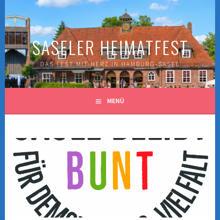
Springe
zum
Inhalt
SASELER HEIMATFEST
DAS FEST MIT HERZ IN HAMBURG-SASEL
MENÜ