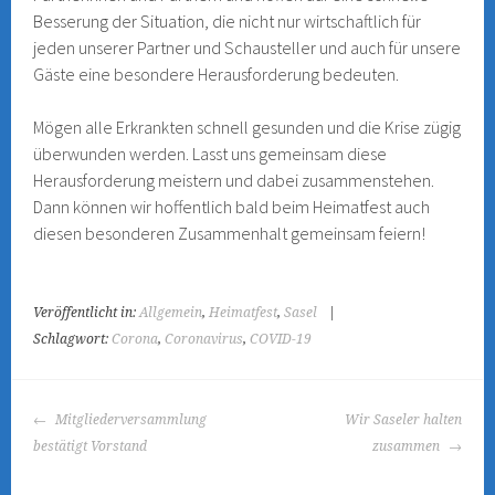
Besserung der Situation, die nicht nur wirtschaftlich für
jeden unserer Partner und Schausteller und auch für unsere
Gäste eine besondere Herausforderung bedeuten.
Mögen alle Erkrankten schnell gesunden und die Krise zügig
überwunden werden. Lasst uns gemeinsam diese
Herausforderung meistern und dabei zusammenstehen.
Dann können wir hoffentlich bald beim Heimatfest auch
diesen besonderen Zusammenhalt gemeinsam feiern!
Veröffentlicht in:
Allgemein
,
Heimatfest
,
Sasel
|
Schlagwort:
Corona
,
Coronavirus
,
COVID-19
BEITRAGS-
Mitgliederversammlung
Wir Saseler halten
NAVIGATION
bestätigt Vorstand
zusammen