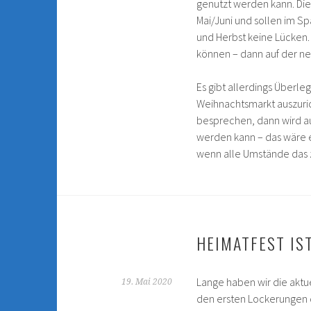
genutzt werden kann. Die
Mai/Juni und sollen im S
und Herbst keine Lücken.
können – dann auf der ne
Es gibt allerdings Über
Weihnachtsmarkt auszuri
besprechen, dann wird au
werden kann – das wäre e
wenn alle Umstände das z
HEIMATFEST IS
Lange haben wir die aktu
19. Mai 2020
den ersten Lockerungen 