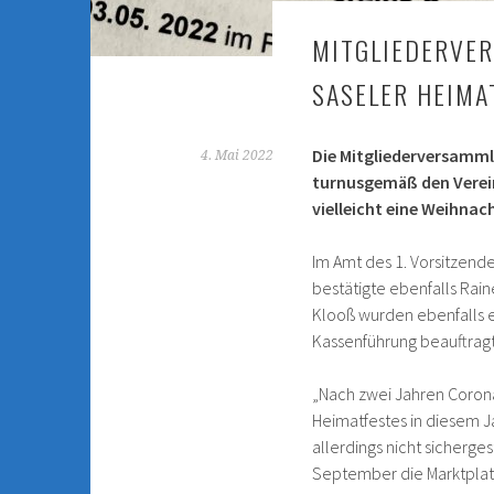
MITGLIEDERVE
SASELER HEIMA
Die Mitgliederversammlu
4. Mai 2022
turnusgemäß den Verei
vielleicht eine Weihn
Im Amt des 1. Vorsitzend
bestätigte ebenfalls Rai
Klooß wurden ebenfalls e
Kassenführung beauftragt
„Nach zwei Jahren Corona
Heimatfestes in diesem J
allerdings nicht sicherg
September die Marktplatzf