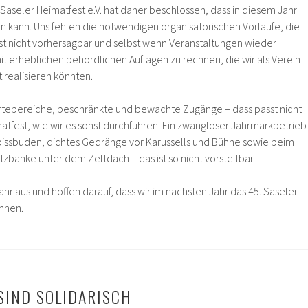
Saseler Heimatfest e.V. hat daher beschlossen, dass in diesem Jahr
en kann. Uns fehlen die notwendigen organisatorischen Vorläufe, die
st nicht vorhersagbar und selbst wenn Veranstaltungen wieder
 mit erheblichen behördlichen Auflagen zu rechnen, die wir als Verein
 realisieren könnten.
tebereiche, beschränkte und bewachte Zugänge – dass passt nicht
atfest, wie wir es sonst durchführen. Ein zwangloser Jahrmarkbetrieb
bissbuden, dichtes Gedränge vor Karussells und Bühne sowie beim
tzbänke unter dem Zeltdach – das ist so nicht vorstellbar.
ahr aus und hoffen darauf, dass wir im nächsten Jahr das 45. Saseler
nnen.
 SIND SOLIDARISCH