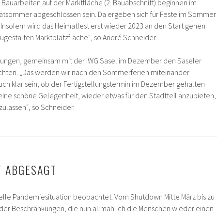
 Bauarbeiten auf der Marktfläche (2. Bauabschnitt) beginnen im
pätsommer abgeschlossen sein. Da ergeben sich für Feste im Sommer
 Insofern wird das Heimatfest erst wieder 2023 an den Start gehen
ugestalten Marktplatzfläche“, so André Schneider.
legungen, gemeinsam mit der IWG Sasel im Dezember den Saseler
chten. „Das werden wir nach den Sommerferien miteinander
ch klar sein, ob der Fertigstellungstermin im Dezember gehalten
ine schöne Gelegenheit, wieder etwas für den Stadtteil anzubieten,
ulassen“, so Schneider.
T ABGESAGT
elle Pandemiesituation beobachtet. Vom Shutdown Mitte März bis zu
der Beschränkungen, die nun allmählich die Menschen wieder einen