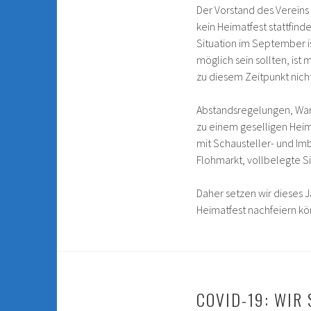
Der Vorstand des Vereins 
kein Heimatfest stattfind
Situation im September i
möglich sein sollten, ist
zu diesem Zeitpunkt nicht
Abstandsregelungen, War
zu einem geselligen Heim
mit Schausteller- und Im
Flohmarkt, vollbelegte Si
Daher setzen wir dieses J
Heimatfest nachfeiern kö
COVID-19: WIR