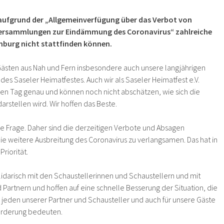
 aufgrund der „Allgemeinverfügung über das Verbot von
ersammlungen zur Eindämmung des Coronavirus“ zahlreiche
burg nicht stattfinden können.
 Gästen aus Nah und Fern insbesondere auch unsere langjährigen
des Saseler Heimatfestes. Auch wir als Saseler Heimatfest e.V.
en Tag genau und können noch nicht abschätzen, wie sich die
rstellen wird. Wir hoffen das Beste.
ne Frage. Daher sind die derzeitigen Verbote und Absagen
ie weitere Ausbreitung des Coronavirus zu verlangsamen. Das hat in
Priorität.
lidarisch mit den Schaustellerinnen und Schaustellern und mit
Partnern und hoffen auf eine schnelle Besserung der Situation, die
für jeden unserer Partner und Schausteller und auch für unsere Gäste
orderung bedeuten.