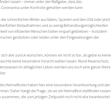
finden lassen – immer unter der Maßgabe, dass das
Coronavirus unter Kontrolle gehalten werden kann.
 die schrecklichen Bilder aus Italien, Spanien und den USA oder jetzt
n überfüllten Notaufnahmen und zu wenig Behandlungsmöglichkeiten
hkeit von infizierten Menschen bisher erspart geblieben – trotzdem
Menschen gestorben oder leiden unter den Folgewirkungen der
e sich alle zurück wünschen, können wir nicht so tun, als gebe es keine
äuchte keine besondere Vorsicht walten lassen. Mund-Nasenschutz,
tensweisen im alltäglichen Leben werden uns noch eine ganze Weile
ler.
r des Heimatfestes haben hier eine besondere Verantwortung und der
en. Daher hängt die Frage, ob wir ein Heimatfest stattfinden lassen
n zusammen, die zum jetzigen Zeitpunkt noch nicht alle beantwortet