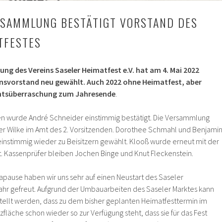
RSAMMLUNG BESTÄTIGT VORSTAND DES
TFESTES
ng des Vereins Saseler Heimatfest e.V. hat am 4. Mai 2022
nsvorstand neu gewählt. Auch 2022 ohne Heimatfest, aber
achtsüberraschung zum Jahresende
.
en wurde André Schneider einstimmig bestätigt. Die Versammlung
ner Wilke im Amt des 2. Vorsitzenden. Dorothee Schmahl und Benjami
instimmig wieder zu Beisitzern gewählt. Klooß wurde erneut mit der
. Kassenprüfer bleiben Jochen Binge und Knut Fleckenstein.
pause haben wir uns sehr auf einen Neustart des Saseler
ahr gefreut. Aufgrund der Umbauarbeiten des Saseler Marktes kann
estellt werden, dass zu dem bisher geplanten Heimatfesttermin im
läche schon wieder so zur Verfügung steht, dass sie für das Fest